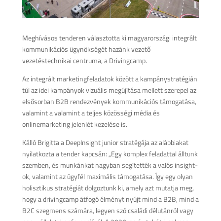
Meghívásos tenderen választotta ki magyarországi integrált
kommunikációs ügynökségét hazánk vezető
vezetéstechnikai centruma, a Drivingcamp.
Az integrált marketingfeladatok között a kampánystratégián
túl az idei kampányok vizuális megújítása mellett szerepel az
elsősorban B2B rendezvények kommunikációs támogatása,
valamint a valamint a teljes közösségi média és
onlinemarketing jelenlét kezelése is.
Kálló Brigitta a DeepInsight junior stratégája az alábbiakat
nyilatkozta a tender kapcsán: „Egy komplex feladattal álltunk
szemben, és munkánkat nagyban segítették a valós insight-
ok, valamint az ügyfél maximális támogatása. Így egy olyan
holisztikus stratégiát dolgoztunk ki, amely azt mutatja meg,
hogy a drivingcamp átfogó élményt nyújt mind a B2B, mind a
B2C szegmens számára, legyen szó családi délutánról vagy