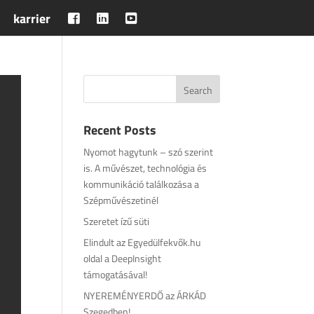
karrier
Recent Posts
Nyomot hagytunk – szó szerint
is. A művészet, technológia és
kommunikáció találkozása a
Szépművészetinél
Szeretet ízű süti
Elindult az Egyedülfekvők.hu
oldal a DeepInsight
támogatásával!
NYEREMÉNYERDŐ az ÁRKÁD
Szegedben!