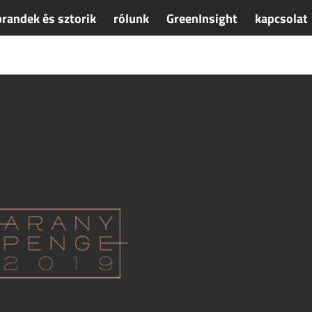
brandek és sztorik
rólunk
GreenInsight
kapcsolat