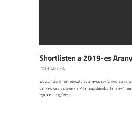
Shortlisten a 2019-es Aran
2019. May 23.
Első alkalommal neveztünk a nívós reklámversenyre é
címkék kampányunk a PR megoldások / Termék/márka/
izgulunk, egyúttal...