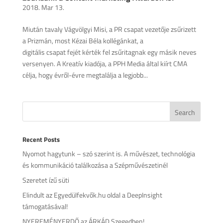
2018. Mar 13.
Miután tavaly Vágvölgyi Misi, a PR csapat vezetője zsűrizett
a Prizmán, most Kézai Béla kollégánkat, a
digitális csapat fejét kérték fel zsűritagnak egy másik neves
versenyen. A Kreatív kiadója, a PPH Media által kiírt CMA
célja, hogy évről-évre megtalálja a legjobb...
Recent Posts
Nyomot hagytunk – szó szerint is. A művészet, technológia
és kommunikáció találkozása a Szépművészetinél
Szeretet ízű süti
Elindult az Egyedülfekvők.hu oldal a DeepInsight
támogatásával!
NYEREMÉNYERDŐ az ÁRKÁD Szegedben!