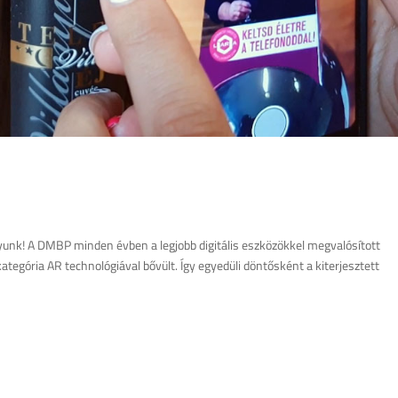
nk! A DMBP minden évben a legjobb digitális eszközökkel megvalósított
tegória AR technológiával bővült. Így egyedüli döntősként a kiterjesztett