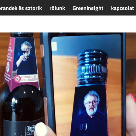
brandek és sztorik
rólunk
GreenInsight
kapcsolat