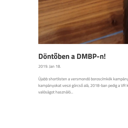
Döntőben a DMBP-n!
2019. Jan 18.
Újabb shortlisten a versmondó boroscímkék kampányu
kampányokat veszi górcső alá, 2018-ban pedig a VR ka
valóságot használó...