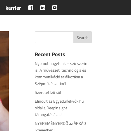
karrier
Recent Posts
Nyomot hagytunk – szó szerint
is. A művészet, technológia és
kommunikáció találkozása a
Szépművészetinél
Szeretet ízű süti
Elindult az Egyedülfekvők.hu
oldal a DeepInsight
támogatásával!
NYEREMÉNYERDŐ az ÁRKÁD
Szegedben!